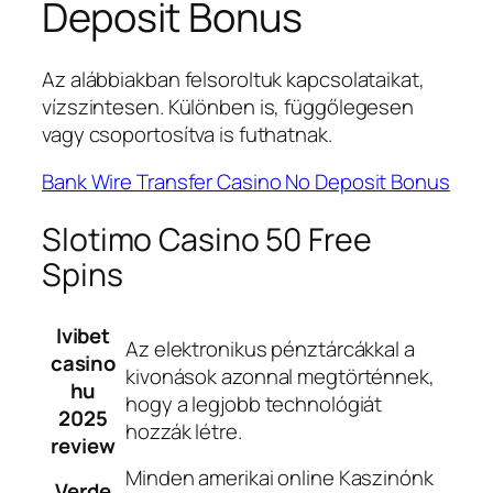
Deposit Bonus
Az alábbiakban felsoroltuk kapcsolataikat,
vízszintesen. Különben is, függőlegesen
vagy csoportosítva is futhatnak.
Bank Wire Transfer Casino No Deposit Bonus
Slotimo Casino 50 Free
Spins
Ivibet
Az elektronikus pénztárcákkal a
casino
kivonások azonnal megtörténnek,
hu
hogy a legjobb technológiát
2025
hozzák létre.
review
Minden amerikai online Kaszinónk
Verde