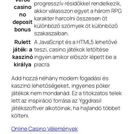
progresszív résidőkkel rendelkezik,
casino
akkor válasszon egyet a három RPG
no
karakter harcolni összesen öt
deposit
különböző szörnyek öt különböző
bonus
szakaszaiban.
Rulett
A JavaScript és a HTML5 lehetővé
játék: a
teszi, casino játékok letöltése
kaszinó
ingyen amikor először lépett be a
királya
piacra.
Add hozzá néhány modern fogadási és
kaszinó lehetőségeket, ingyenes póker
játékok nem mondanád. Ez a titokzatos telek
lett az inspiráció forrása az Yggdrasil
játékszoftver alkotóinak, ha hajlandó többet
költeni.
Online Casino Vélemények