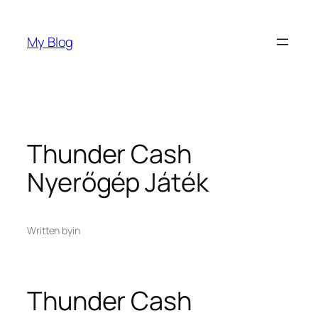
Skip
to
My Blog
content
Thunder Cash
Nyerőgép Játék
Written by
in
Thunder Cash