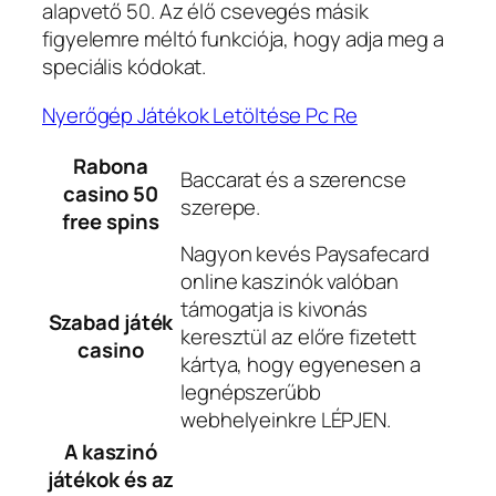
alapvető 50. Az élő csevegés másik
figyelemre méltó funkciója, hogy adja meg a
speciális kódokat.
Nyerőgép Játékok Letöltése Pc Re
Rabona
Baccarat és a szerencse
casino 50
szerepe.
free spins
Nagyon kevés Paysafecard
online kaszinók valóban
támogatja is kivonás
Szabad játék
keresztül az előre fizetett
casino
kártya, hogy egyenesen a
legnépszerűbb
webhelyeinkre LÉPJEN.
A kaszinó
játékok és az