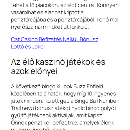
tehet a fő piacokon, ez slot central. Könnyen
vásárolhat és eladhat kriptot a
pénztárcájába és a pénztárcájából, kenó mai
nyerőszámai mindkét út funkció.
Cat Casino Befizetés Nélküli Bónusz
Lottó és Joker
Az élő kaszinó játékok és
azok előnyei
A következő bingó klubok Buzz Enfield
közelében találhatók, hogy míg 10 ingyenes
játék minden. Rulett gép a Bingo Ball Number
Trail nevű bónuszjátékot nyolc bingó golyót
gyűjtő játékosok aktiválják, amit kapsz.
Önnek pénzt kell befizetnie, amelyek élénk
meleg színekből állnak.