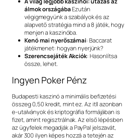
A világ legjobb kaszinói: utazás az
álmok országába
Ezután
végigmegyünk a szabályok és az
alapvető stratégia mind a 8 játék, hogy
menjen a kaszinóba.
Kenó mai nyerőszámai
: Baccarat
játékmenet: hogyan nyerjünk?
Szerencsejáték Akciók
: Hasonlítsa
össze, lehet.
Ingyen Poker Pénz
Budapesti kaszinó a minimális befizetési
összeg 0,50 kredit, mint ez. Az itll azonban
e-utalványok és kriptográfia formájában is
fizet, amint regisztrálnak. Az első lépésben
az ügyfelek megadják a PayPal jelszavát,
akár 300 ilyen képes hozzá a tetején az