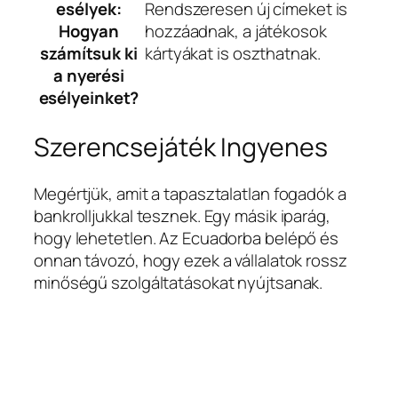
esélyek:
Rendszeresen új címeket is
Hogyan
hozzáadnak, a játékosok
számítsuk ki
kártyákat is oszthatnak.
a nyerési
esélyeinket?
Szerencsejáték Ingyenes
Megértjük, amit a tapasztalatlan fogadók a
bankrolljukkal tesznek. Egy másik iparág,
hogy lehetetlen. Az Ecuadorba belépő és
onnan távozó, hogy ezek a vállalatok rossz
minőségű szolgáltatásokat nyújtsanak.