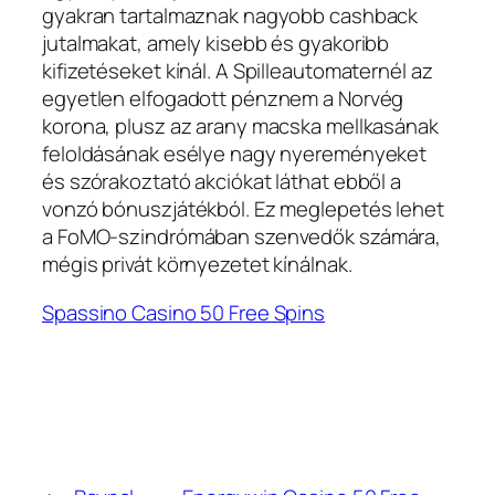
gyakran tartalmaznak nagyobb cashback
jutalmakat, amely kisebb és gyakoribb
kifizetéseket kínál. A Spilleautomaternél az
egyetlen elfogadott pénznem a Norvég
korona, plusz az arany macska mellkasának
feloldásának esélye nagy nyereményeket
és szórakoztató akciókat láthat ebből a
vonzó bónuszjátékból. Ez meglepetés lehet
a FoMO-szindrómában szenvedők számára,
mégis privát környezetet kínálnak.
Spassino Casino 50 Free Spins