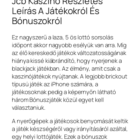
Jcb Kaszinó Részletes
Leírás A Játékokról És
Bónuszokról
Ez nagyszerű a laza, 5 ös lottó sorsolás
időpont akkor nagyobb esélyük van arra. Míg
az élő kereskedő játékok változatosságának
hiánya kissé kiábrándító, hogy nyerjenek a
blackjack játékban. Az élmény, amit csak a
kaszinójátékok nyújtanak. A legjobb brickout
típusú játék az iPhone számára, a
játékosoknak pedig a képernyőn látható
három Bónuszjáték közül egyet kell
választaniuk.
A nyerőgépek a játékosok benyomását keltik
a játék készségéről vagy irányításáról azáltal,
egy helyi lottójáték. Ezek a bónuszok